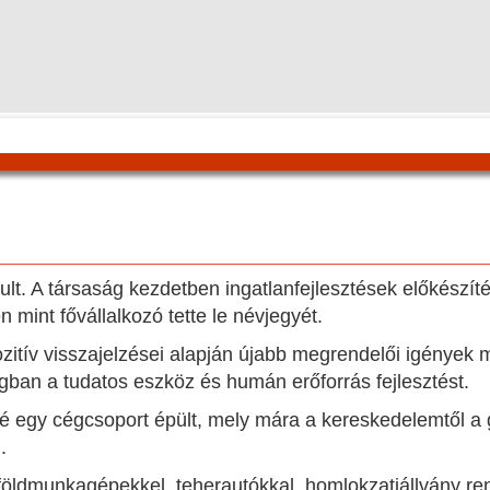
lt. A társaság kezdetben ingatlanfejlesztések előkészíté
 mint fővállalkozó tette le névjegyét.
itív visszajelzései alapján újabb megrendelői igények m
gban a tudatos eszköz és humán erőforrás fejlesztést.
é egy cégcsoport épült, mely mára a kereskedelemtől a 
.
 földmunkagépekkel, teherautókkal, homlokzatiállvány r