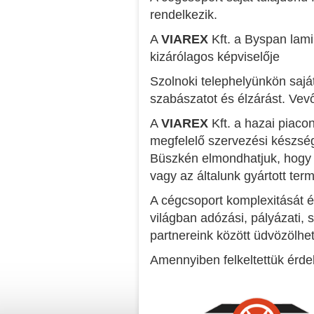
rendelkezik.
A
VIAREX
Kft. a Byspan lam
kizárólagos képviselője
Szolnoki telephelyünkön saj
szabászatot és élzárást. Vevő
A
VIAREX
Kft. a hazai piaco
megfelelő szervezési készség
Büszkén elmondhatjuk, hogy 
vagy az általunk gyártott ter
A cégcsoport komplexitását é
világban adózási, pályázati, s
partnereink között üdvözölhet
Amennyiben felkeltettük érde