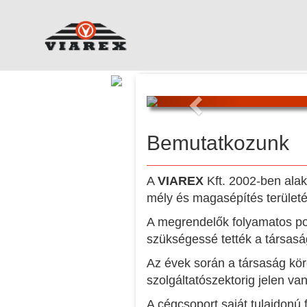
Previous
Bemutatkozunk
A
VIAREX
Kft. 2002-ben alaku
mély és magasépítés területén
A megrendelők folyamatos poz
szükségessé tették a társasá
Az évek során a társaság kör
szolgáltatószektorig jelen van
A cégcsoport saját tulajdonú