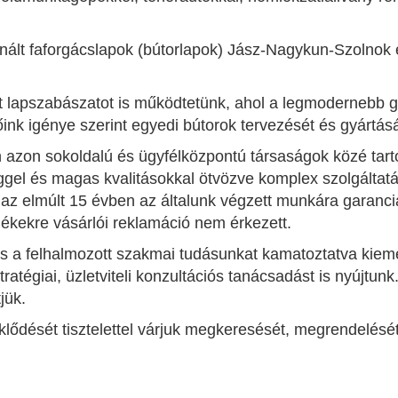
inált faforgácslapok (bútorlapok) Jász-Nagykun-Szolnok
át lapszabászatot is működtetünk, ahol a legmodernebb 
ink igénye szerint egyedi bútorok tervezését és gyártás
n azon sokoldalú és ügyfélközpontú társaságok közé tarto
gel és magas kvalitásokkal ötvözve komplex szolgáltatás
az elmúlt 15 évben az általunk végzett munkára garanci
mékekre vásárlói reklamáció nem érkezett.
s a felhalmozott szakmai tudásunkat kamatoztatva kieme
tratégiai, üzletviteli konzultációs tanácsadást is nyújtun
jük.
klődését tisztelettel várjuk megkeresését, megrendelését