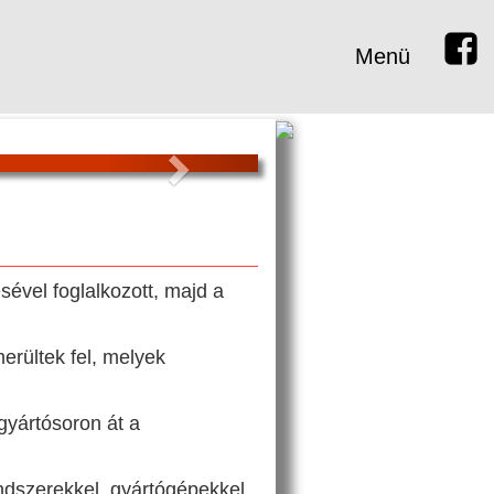
Menü
Next
sével foglalkozott, majd a
erültek fel, melyek
gyártósoron át a
endszerekkel, gyártógépekkel