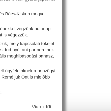
 és Bács-Kiskun megyei
gépekkel végzünk bútorlap
át is végezzük.
zik, mely kapcsolati tőkéjét
t tud nyújtani partnereinek.
ális meghibásodási panasz,
lt ügyfeleinknek a pénzügyi
k. Reméljük Önt is mielőbb
.
Viarex Kft.